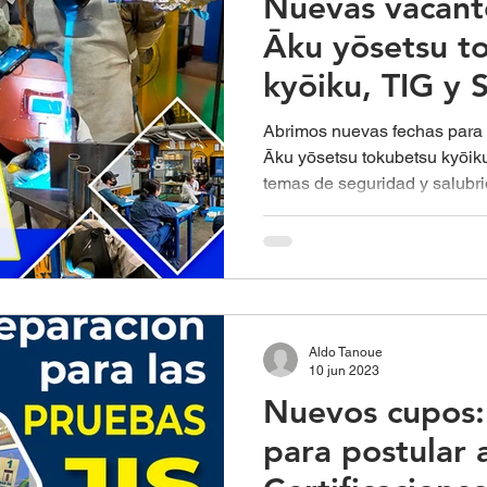
Nuevas vacant
Āku yōsetsu t
kyōiku, TIG y
Abrimos nuevas fechas para 
Āku yōsetsu tokubetsu kyōik
temas de seguridad y salubri
Aldo Tanoue
10 jun 2023
Nuevos cupos:
para postular a