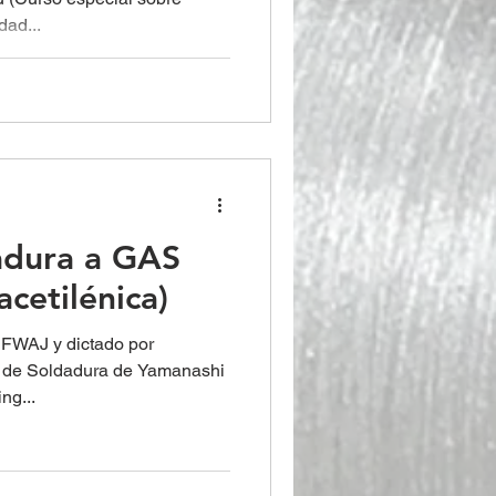
dad...
adura a GAS
acetilénica)
 FWAJ y dictado por
ón de Soldadura de Yamanashi
ng...