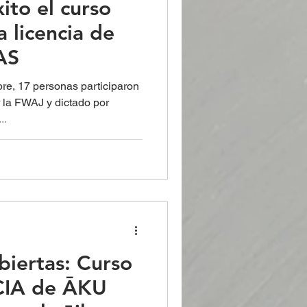
ito el curso
a licencia de
AS
re, 17 personas participaron
 la FWAJ y dictado por
..
abiertas: Curso
CIA de ĀKU