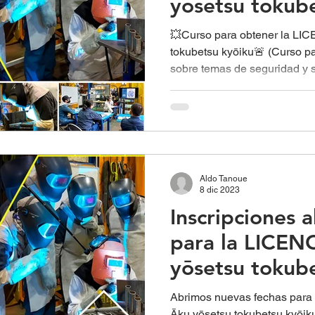
yōsetsu tokub
💥Curso para obtener la LI
tokubetsu kyōiku🚨 (Curso 
sobre temas de seguridad y s
Aldo Tanoue
8 dic 2023
Inscripciones a
para la LICEN
yōsetsu tokube
TIG y Semiaut
Abrimos nuevas fechas para 
Āku yōsetsu tokubetsu kyōik