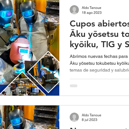
Aldo Tanoue
18 ago 2023
Cupos abierto
Āku yōsetsu t
kyōiku, TIG y
Abrimos nuevas fechas para 
Āku yōsetsu tokubetsu kyōik
temas de seguridad y salubri
Aldo Tanoue
8 jul 2023