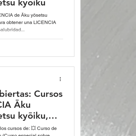
etsu kyōiku
CENCIA de Āku yōsetsu
para obtener una LICENCIA
alubridad...
biertas: Cursos
CIA Āku
tsu kyōiku,
omática
los cursos de: 💥 Curso de
u (Curso especial sobre