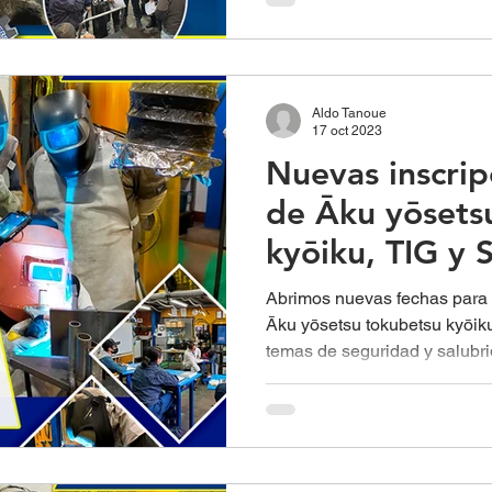
Aldo Tanoue
17 oct 2023
Nuevas inscrip
de Āku yōsets
kyōiku, TIG y
Abrimos nuevas fechas para 
Āku yōsetsu tokubetsu kyōik
temas de seguridad y salubri