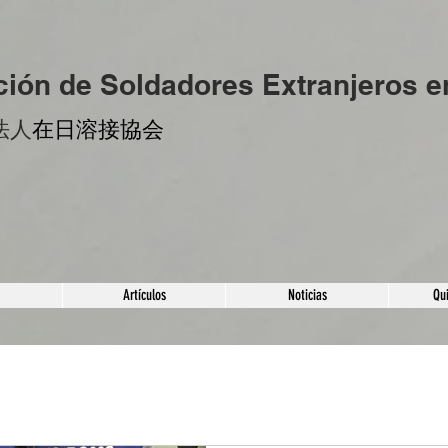
ción de Soldadores Extranjeros 
法人
​在日溶接協会
Artículos
Noticias
Qu