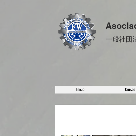
Asocia
​一般社団
Inicio
Cursos