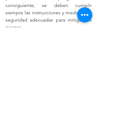
consiguiente, se deben cumplir 
siempre las instrucciones y medidas de 
seguridad adecuadas para mitigar los 
riesgos.
¿Si no puedo asistir a la FWAJ, dónde 
puedo tomar este curso?
En los politécnicos de cada prefectura 
de Japón se ofrecen también este tipo 
de cursos. 
¿Todos los cursos en todas las 
instituciones cuestan igual?
Cada institución maneja un 
presupuesto diferente en función de 
sus recursos humanos y materiales. En 
este sentido, se ofrecen cursos con 
diferentes precios.